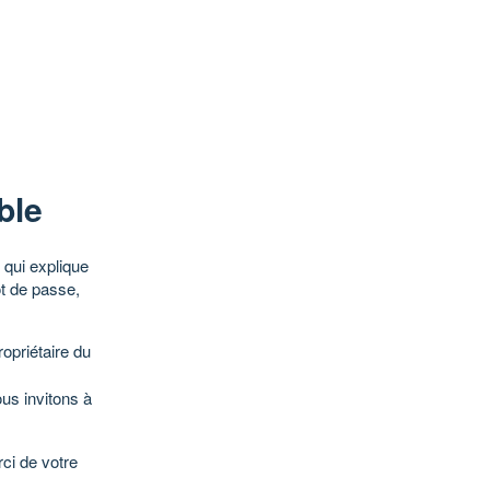
ble
qui explique
ot de passe,
opriétaire du
ous invitons à
ci de votre