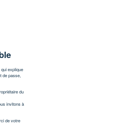
ble
qui explique
ot de passe,
opriétaire du
ous invitons à
ci de votre