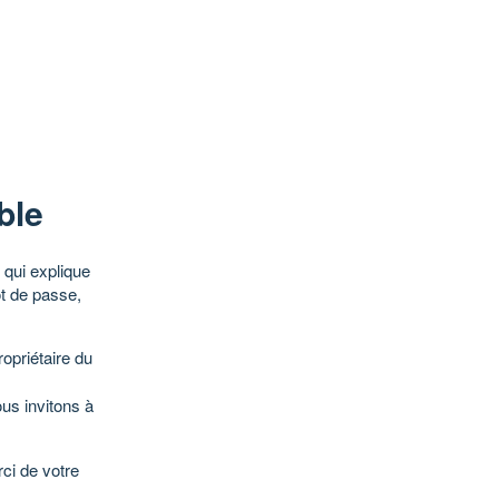
ble
qui explique
ot de passe,
opriétaire du
ous invitons à
ci de votre