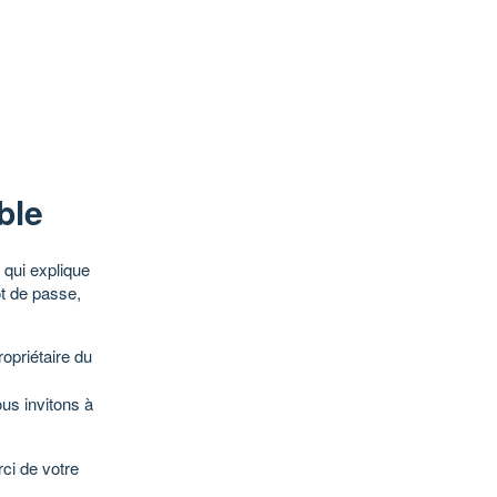
ble
qui explique
ot de passe,
opriétaire du
ous invitons à
ci de votre