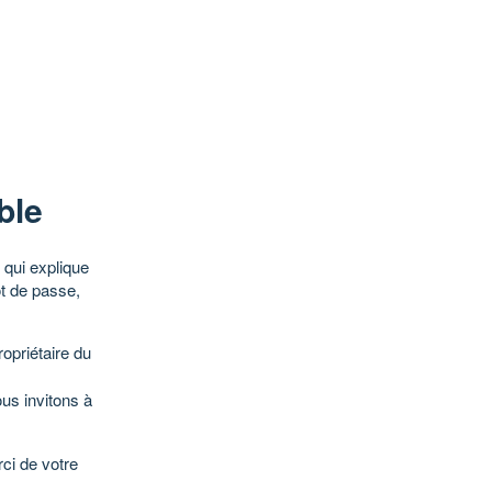
ble
qui explique
ot de passe,
opriétaire du
ous invitons à
ci de votre