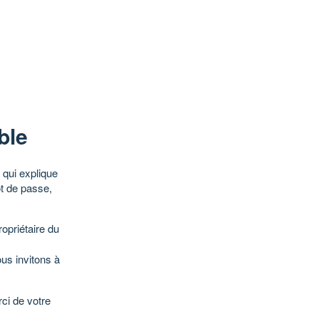
ble
qui explique
ot de passe,
opriétaire du
ous invitons à
ci de votre