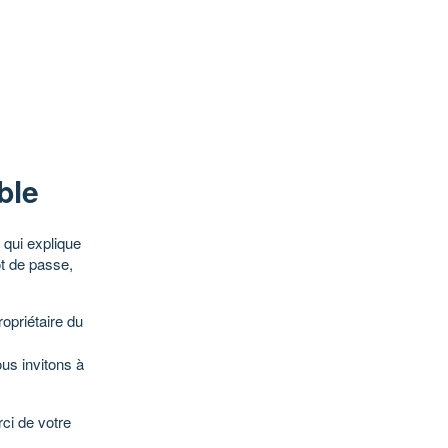
ble
qui explique
ot de passe,
opriétaire du
ous invitons à
ci de votre