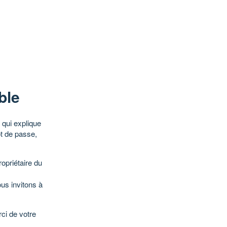
ble
qui explique
ot de passe,
opriétaire du
ous invitons à
ci de votre