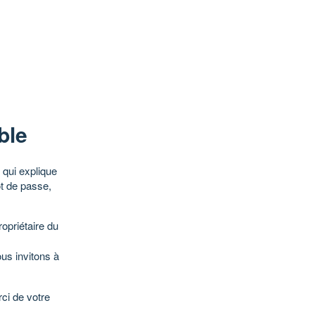
ble
qui explique
ot de passe,
opriétaire du
ous invitons à
ci de votre