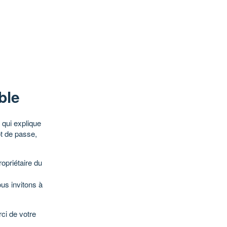
ble
qui explique
ot de passe,
opriétaire du
ous invitons à
ci de votre