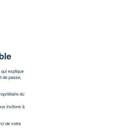
ble
qui explique
ot de passe,
opriétaire du
ous invitons à
ci de votre