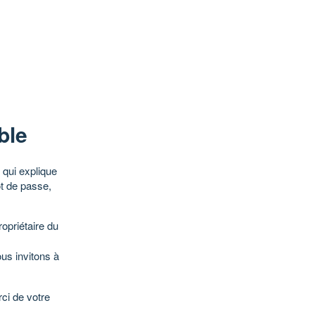
ble
qui explique
ot de passe,
opriétaire du
ous invitons à
ci de votre