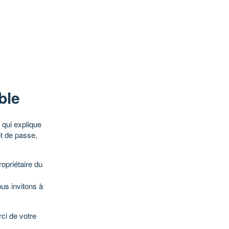
ble
qui explique
ot de passe,
opriétaire du
ous invitons à
ci de votre