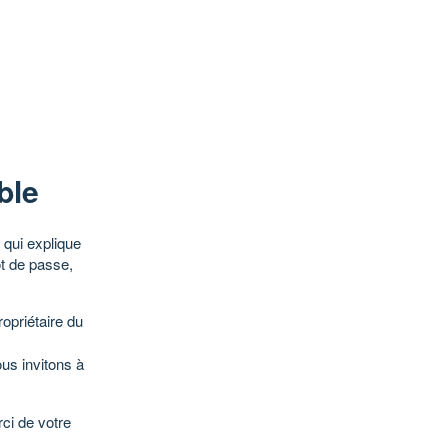
ble
qui explique
ot de passe,
opriétaire du
ous invitons à
ci de votre