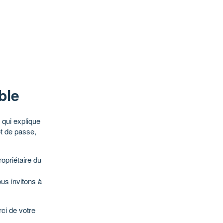
ble
qui explique
ot de passe,
opriétaire du
ous invitons à
ci de votre