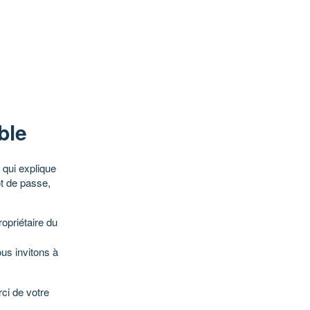
ble
qui explique
ot de passe,
opriétaire du
ous invitons à
ci de votre