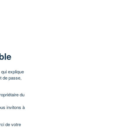
ble
qui explique
ot de passe,
opriétaire du
ous invitons à
ci de votre