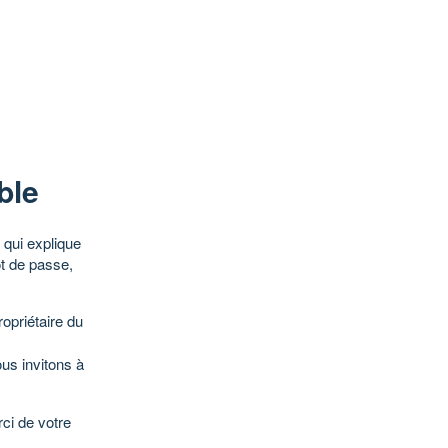
ble
qui explique
ot de passe,
opriétaire du
ous invitons à
ci de votre