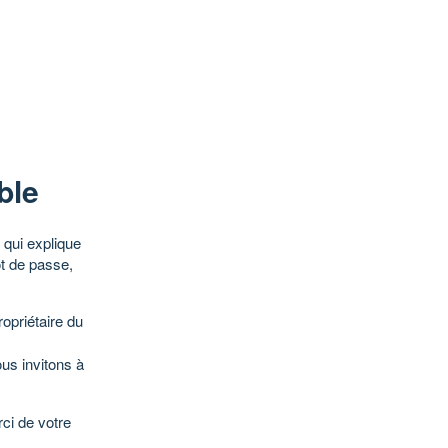
ble
qui explique
ot de passe,
opriétaire du
ous invitons à
ci de votre