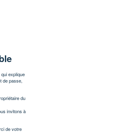
ble
qui explique
ot de passe,
opriétaire du
ous invitons à
ci de votre