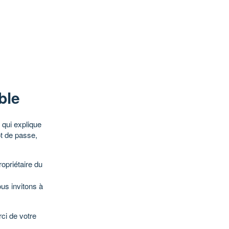
ble
qui explique
ot de passe,
opriétaire du
ous invitons à
ci de votre