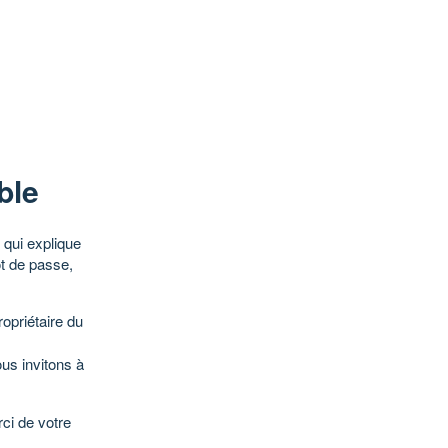
ble
qui explique
ot de passe,
opriétaire du
ous invitons à
ci de votre