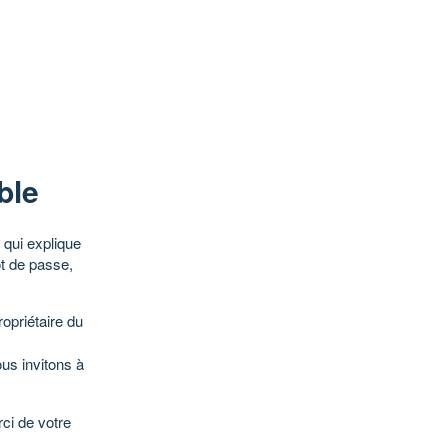
ble
qui explique
ot de passe,
opriétaire du
ous invitons à
ci de votre