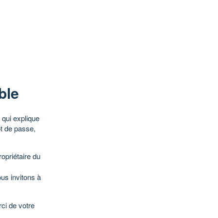
ble
qui explique
ot de passe,
opriétaire du
ous invitons à
ci de votre