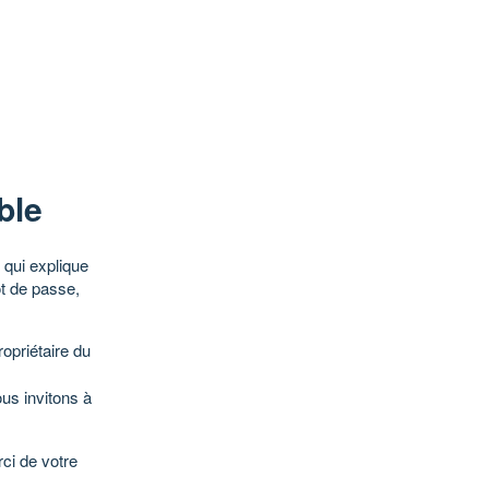
ble
qui explique
ot de passe,
opriétaire du
ous invitons à
ci de votre