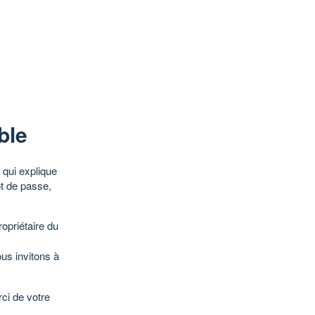
ble
qui explique
ot de passe,
opriétaire du
ous invitons à
ci de votre