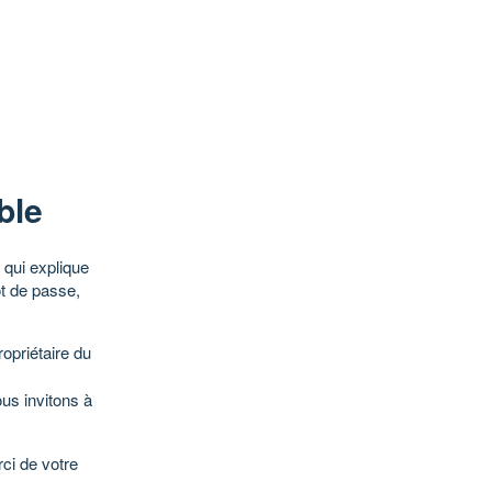
ble
qui explique
ot de passe,
opriétaire du
ous invitons à
ci de votre