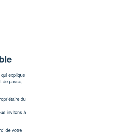
ble
qui explique
ot de passe,
opriétaire du
ous invitons à
ci de votre