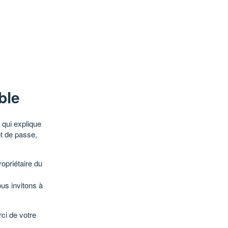
ble
qui explique
ot de passe,
opriétaire du
ous invitons à
ci de votre