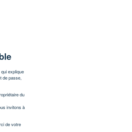
ble
qui explique
ot de passe,
opriétaire du
ous invitons à
ci de votre