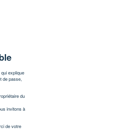
ble
qui explique
ot de passe,
opriétaire du
ous invitons à
ci de votre