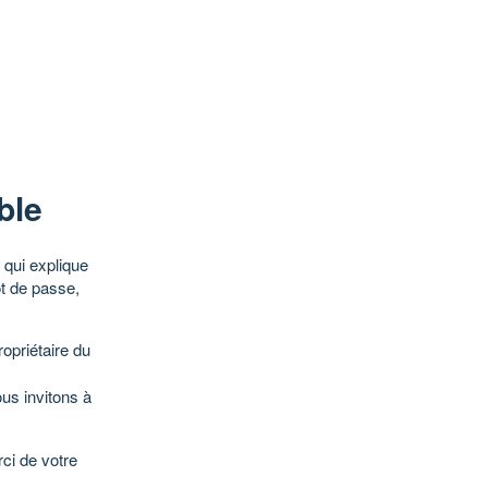
ble
qui explique
ot de passe,
opriétaire du
ous invitons à
ci de votre