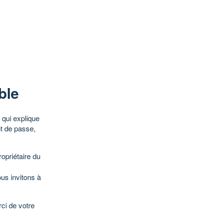
ble
qui explique
ot de passe,
opriétaire du
ous invitons à
ci de votre