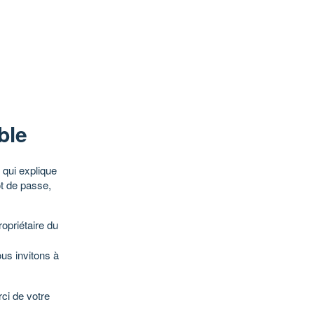
ble
qui explique
ot de passe,
opriétaire du
ous invitons à
ci de votre