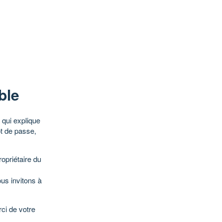
ble
qui explique
ot de passe,
opriétaire du
ous invitons à
ci de votre