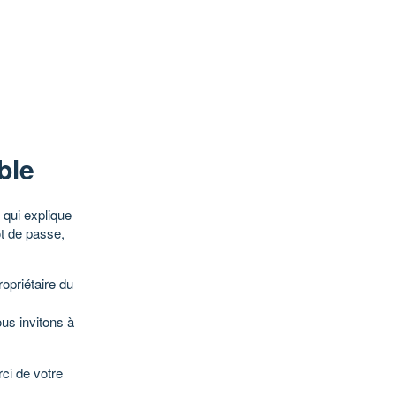
ble
qui explique
ot de passe,
opriétaire du
ous invitons à
ci de votre