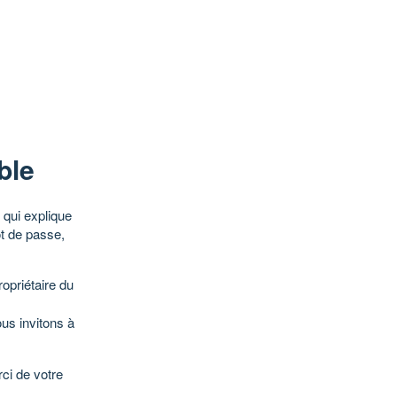
ble
qui explique
ot de passe,
opriétaire du
ous invitons à
ci de votre