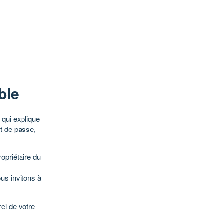
ble
qui explique
ot de passe,
opriétaire du
ous invitons à
ci de votre