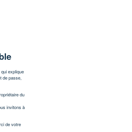
ble
qui explique
ot de passe,
opriétaire du
ous invitons à
ci de votre