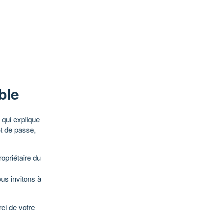
ble
qui explique
ot de passe,
opriétaire du
ous invitons à
ci de votre