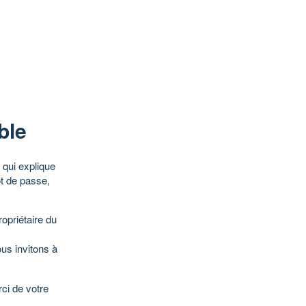
ble
qui explique
ot de passe,
opriétaire du
ous invitons à
ci de votre