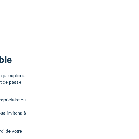
ble
qui explique
ot de passe,
opriétaire du
ous invitons à
ci de votre