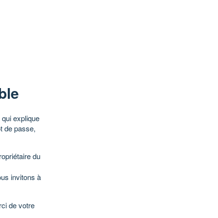
ble
qui explique
ot de passe,
opriétaire du
ous invitons à
ci de votre