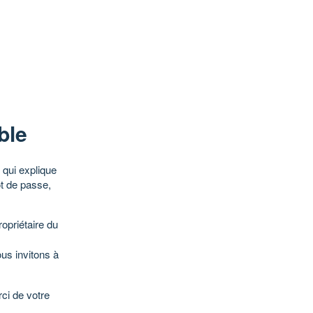
ble
qui explique
ot de passe,
opriétaire du
ous invitons à
ci de votre