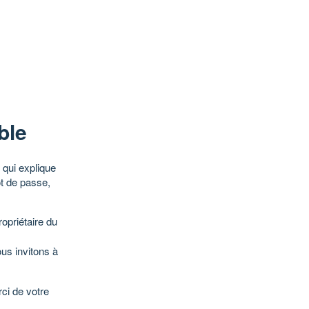
ble
qui explique
ot de passe,
opriétaire du
ous invitons à
ci de votre