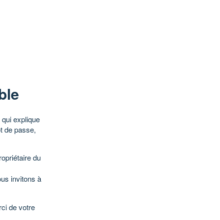
ble
qui explique
ot de passe,
opriétaire du
ous invitons à
ci de votre