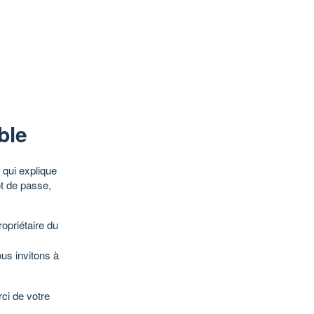
ble
qui explique
ot de passe,
opriétaire du
ous invitons à
ci de votre