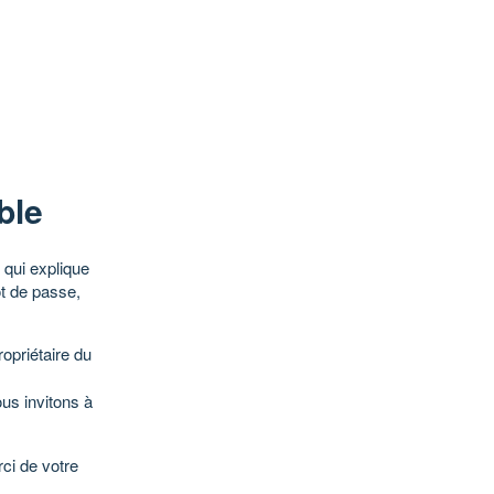
ble
qui explique
ot de passe,
opriétaire du
ous invitons à
ci de votre