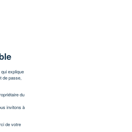
ble
qui explique
ot de passe,
opriétaire du
ous invitons à
ci de votre