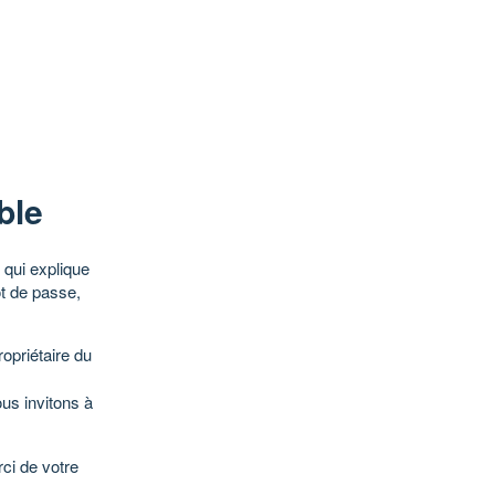
ble
qui explique
ot de passe,
opriétaire du
ous invitons à
ci de votre